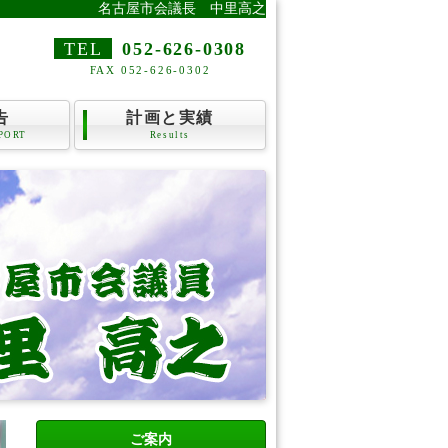
名古屋市会議長 中里高之
TEL
052-626-0308
FAX 052-626-0302
告
計画と実績
PORT
Results
ご案内