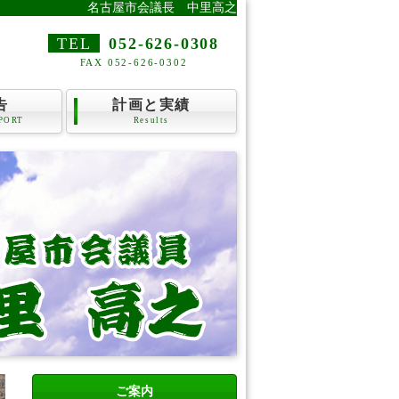
名古屋市会議長 中里高之
TEL
052-626-0308
FAX 052-626-0302
告
計画と実績
PORT
Results
ご案内