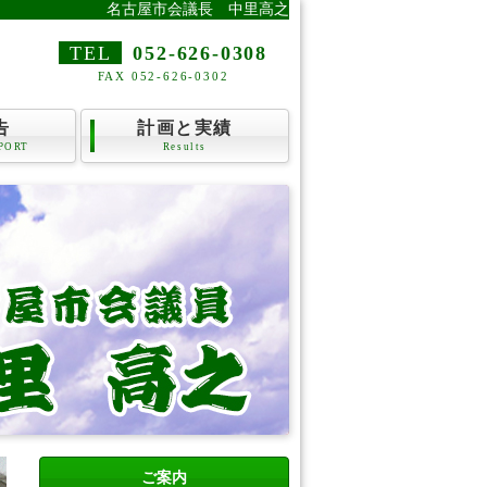
名古屋市会議長 中里高之
TEL
052-626-0308
FAX 052-626-0302
告
計画と実績
PORT
Results
ご案内