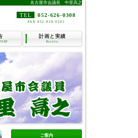
名古屋市会議長 中里高之
TEL
052-626-0308
FAX 052-626-0302
告
計画と実績
PORT
Results
ご案内