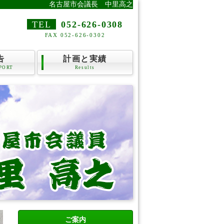
名古屋市会議長 中里高之
TEL
052-626-0308
FAX 052-626-0302
告
計画と実績
PORT
Results
ご案内